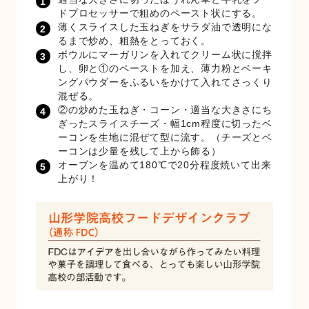
ドプロセッサーで粗めのペースト状にする。
薄くスライスした玉ねぎをサラダ油で透明にな
るまで炒め、粗熱をとっておく。
ボウルにマーガリンを入れてクリーム状に撹拌
し、卵と①のペーストを加え、薄力粉とベーキ
ングパウダーをふるいをかけて入れてさっくり
混ぜる。
②の炒めた玉ねぎ・コーン・適当な大きさにち
ぎったスライスチーズ・幅1cm程度に切ったベ
ーコンを生地に混ぜて型に流す。（チーズとベ
ーコンは少量を残して上から飾る）
オーブンを温めて180℃で20分程度焼いて出来
上がり！