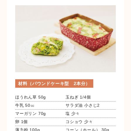
金融店舗・ATM一覧
広報紙一覧
採用情報
お問い合わせ
材料（パウンドケーキ型 2本分）
ほうれん草 50g
玉ねぎ 1/4個
牛乳 50㏄
サラダ油 小さじ2
マーガリン 70g
塩 少々
卵 1個
コショウ 少々
薄力粉 100g
コーン（ホール） 30g