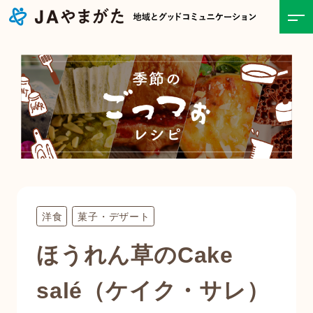
ホーム
JAについて
事業紹介
食と農の情報
洋食
菓子・デザート
直売所
ほうれん草のCake
お知らせ一覧
salé（ケイク・サレ）
キャンペーン・イベント一覧