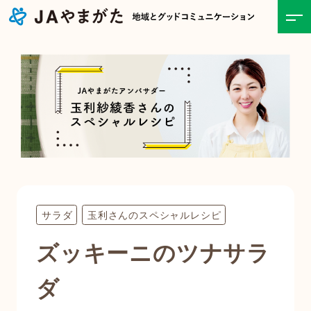
ホーム
JAについて
事業紹介
食と農の情報
サラダ
玉利さんのスペシャルレシピ
直売所
ズッキーニのツナサラ
お知らせ一覧
ダ
キャンペーン・イベント一覧