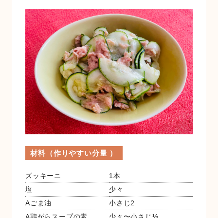
金融店舗・ATM一覧
広報紙一覧
採用情報
お問い合わせ
材料（作りやすい分量 ）
ズッキーニ
1本
塩
少々
Aごま油
小さじ2
A鶏がらスープの素
少々〜小さじ⅓