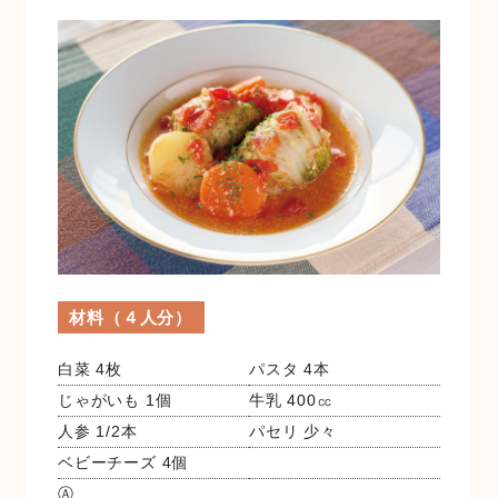
金融店舗・ATM一覧
広報紙一覧
採用情報
お問い合わせ
材料（４人分）
白菜 4枚
パスタ 4本
じゃがいも 1個
牛乳 400㏄
人参 1/2本
パセリ 少々
ベビーチーズ 4個
Ⓐ