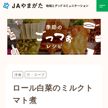
ホーム
JAについて
事業紹介
食と農の情報
洋食
汁・スープ
直売所
ロール白菜のミルクト
お知らせ一覧
マト煮
キャンペーン・イベント一覧