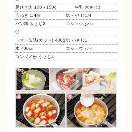
豚ひき肉 100～150g
牛乳 大さじ3
玉ねぎ 1/4個
塩 小さじ1/4
パン粉 大さじ3
コショウ 少々
Ⓑ
トマト缶詰(カット) 400g
塩 小さじ1
水 400㏄
コショウ 少々
コンソメ粉 小さじ4