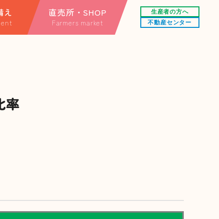
備え
直売所・SHOP
生産者の方へ
ent
Farmers market
不動産センター
する情報
直売所
情報
オンラインショップ
楽天市場店
比率