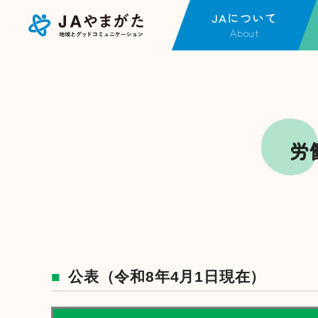
JAについて
About
JAについてTOP
事
金融店舗・ATM一覧
金
JAやまがたの現況
J
各種方針
不
労
広報紙一覧
営
採用情報
J
福
事
動
公表（令和8年4月1日現在）