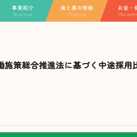
事業紹介
食と農の情報
お金・
Business
Products
Managem
ホーム
業紹介TOP
特産品
金融・共済に関
融・共済に関する情報
季節のごっつぉレシピ
ローンに関する
JAについて
A共済
玉利さんのスペシャルレ
JA共済
シピ
動産事業
事業紹介
働施策総合推進法に基づく中途採用
農事業
食と農の情報
Aやまがた団地構想
祉事業
直売所
業外活動・地域貢献活
お知らせ一覧
キャンペーン・イベント一覧