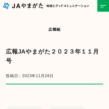
ホーム
広報紙
JAについて
事業紹介
広報JAやまがた２０２３年１１月
号
食と農の情報
投稿日：2023年11月24日
直売所
お知らせ一覧
キャンペーン・イベント一覧