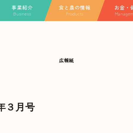
事業紹介
食と農の情報
お金・
Business
Products
Managem
ホーム
業紹介TOP
特産品
金融・共済に関
融・共済に関する情報
季節のごっつぉレシピ
ローンに関する
JAについて
A共済
玉利さんのスペシャルレ
JA共済
シピ
動産事業
広報紙
事業紹介
農事業
食と農の情報
Aやまがた団地構想
祉事業
直売所
業外活動・地域貢献活
年３月号
お知らせ一覧
キャンペーン・イベント一覧