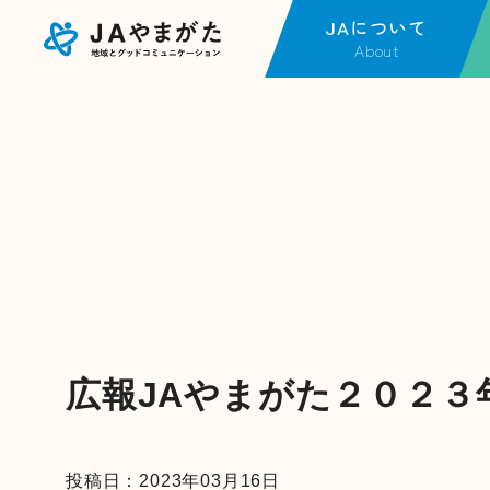
JAについて
About
JAについてTOP
事
金融店舗・ATM一覧
金
JAやまがたの現況
J
各種方針
不
広報紙一覧
営
採用情報
J
福
事
広報JAやまがた２０２３
動
投稿日：2023年03月16日