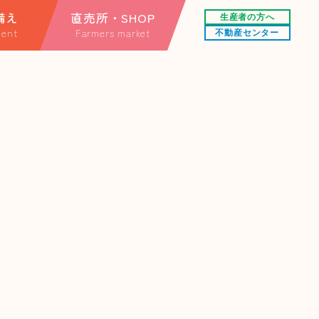
備え
直売所・SHOP
生産者の方へ
ent
Farmers market
不動産センター
する情報
直売所
情報
オンラインショップ
楽天市場店