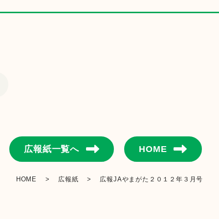
金融店舗・ATM一覧
広報紙一覧
採用情報
お問い合わせ
広報紙一覧へ
HOME
HOME
>
広報紙
>
広報JAやまがた２０１２年３月号