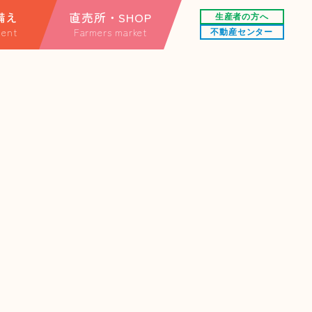
備え
直売所・SHOP
生産者の方へ
ent
Farmers market
不動産センター
する情報
直売所
情報
オンラインショップ
楽天市場店