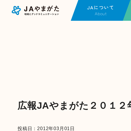
JAについて
About
JAについてTOP
事
金融店舗・ATM一覧
金
JAやまがたの現況
J
各種方針
不
広報紙一覧
営
採用情報
J
福
事
広報JAやまがた２０１２
動
投稿日：2012年03月01日