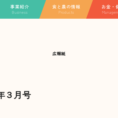
事業紹介
食と農の情報
お金・
Business
Products
Managem
ホーム
業紹介TOP
特産品
金融・共済に関
融・共済に関する情報
季節のごっつぉレシピ
ローンに関する
JAについて
A共済
玉利さんのスペシャルレ
JA共済
シピ
動産事業
広報紙
事業紹介
農事業
食と農の情報
Aやまがた団地構想
祉事業
直売所
業外活動・地域貢献活
年３月号
お知らせ一覧
キャンペーン・イベント一覧