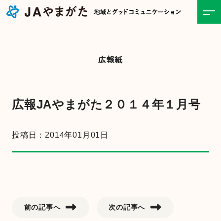
ホーム
広報紙
JAについて
事業紹介
広報JAやまがた２０１４年１月号
食と農の情報
投稿日：2014年01月01日
直売所
お知らせ一覧
前の記事へ
次の記事へ
キャンペーン・イベント一覧