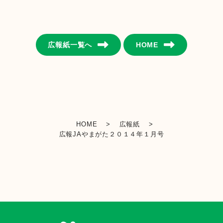
金融店舗・ATM一覧
広報紙一覧へ
HOME
広報紙一覧
採用情報
お問い合わせ
HOME
>
広報紙
>
広報JAやまがた２０１４年１月号