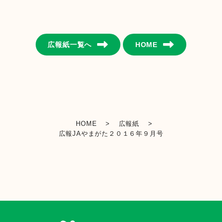
金融店舗・ATM一覧
広報紙一覧へ
HOME
広報紙一覧
採用情報
お問い合わせ
HOME
>
広報紙
>
広報JAやまがた２０１６年９月号