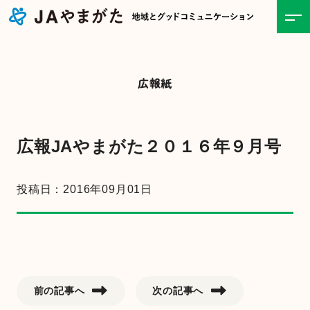
ホーム
広報紙
JAについて
事業紹介
広報JAやまがた２０１６年９月号
食と農の情報
投稿日：2016年09月01日
直売所
お知らせ一覧
前の記事へ
次の記事へ
キャンペーン・イベント一覧