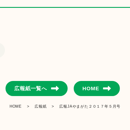
金融店舗・ATM一覧
広報紙一覧
採用情報
お問い合わせ
広報紙一覧へ
HOME
HOME
>
広報紙
>
広報JAやまがた２０１７年５月号