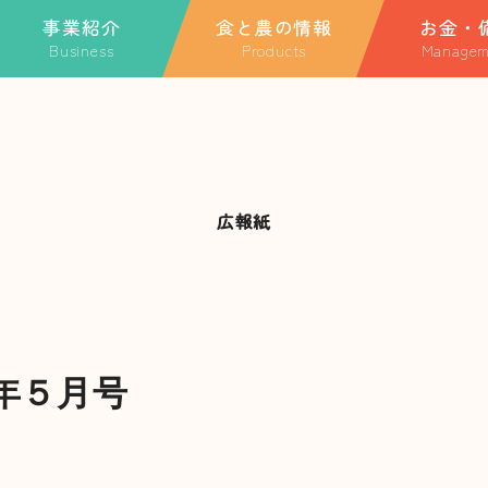
事業紹介
食と農の情報
お金・
Business
Products
Managem
ホーム
業紹介TOP
特産品
金融・共済に関
融・共済に関する情報
季節のごっつぉレシピ
ローンに関する
JAについて
A共済
玉利さんのスペシャルレ
JA共済
シピ
動産事業
広報紙
事業紹介
農事業
食と農の情報
Aやまがた団地構想
祉事業
直売所
業外活動・地域貢献活
年５月号
お知らせ一覧
キャンペーン・イベント一覧