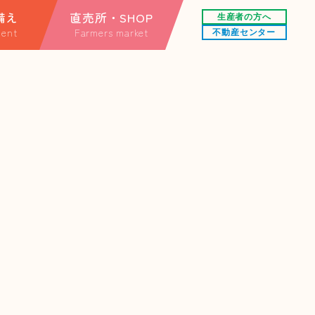
備え
直売所・SHOP
生産者の方へ
ent
Farmers market
不動産センター
する情報
直売所
情報
オンラインショップ
楽天市場店