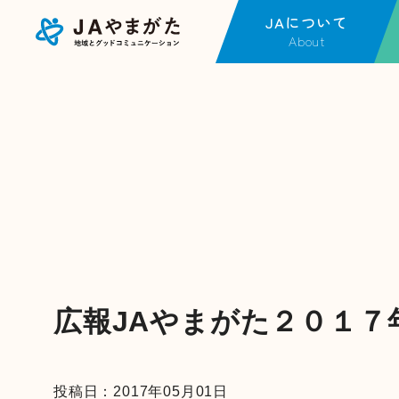
JAについて
About
JAについてTOP
事
金融店舗・ATM一覧
金
JAやまがたの現況
J
各種方針
不
広報紙一覧
営
採用情報
J
福
事
広報JAやまがた２０１７
動
投稿日：2017年05月01日