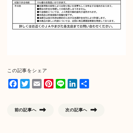
この記事をシェア
F
T
E
Pi
Li
Li
共
a
wi
m
nt
n
n
有
c
tt
ai
er
e
k
e
er
l
e
e
前の記事へ
次の記事へ
b
st
dI
o
n