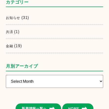
カテゴリー
o
k
(31)
お知らせ
(1)
共済
(19)
金融
月別アーカイブ
月
別
ア
ー
カ
イ
新着情報一覧へ
HOME