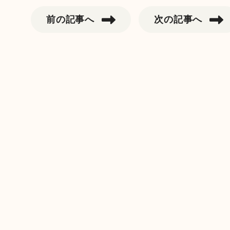
e
er
l
e
e
b
st
dI
前の記事へ
次の記事へ
o
n
o
k