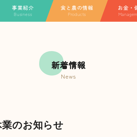
事業紹介
食と農の情報
お金・
Business
Products
Managem
ホーム
業紹介TOP
特産品
金融・共済に関
融・共済に関する情報
季節のごっつぉレシピ
ローンに関する
JAについて
A共済
玉利さんのスペシャルレ
JA共済
シピ
動産事業
事業紹介
新着情報
農事業
News
食と農の情報
Aやまがた団地構想
祉事業
直売所
業外活動・地域貢献活
お知らせ一覧
休業のお知らせ
キャンペーン・イベント一覧