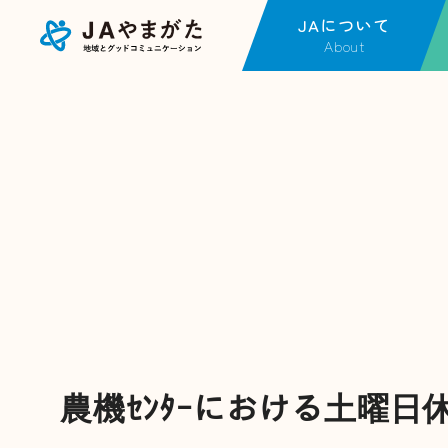
JAについて
About
JAについてTOP
事
金融店舗・ATM一覧
金
JAやまがたの現況
J
各種方針
不
広報紙一覧
営
採用情報
J
福
事
動
農機ｾﾝﾀｰにおける土曜日