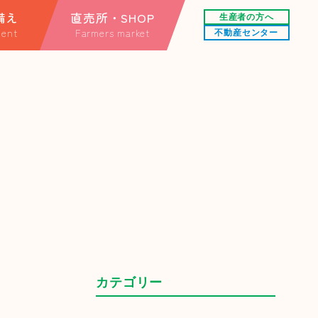
備え
直売所・SHOP
生産者の方へ
ent
Farmers market
不動産センター
する情報
直売所
情報
オンラインショップ
楽天市場店
カテゴリー