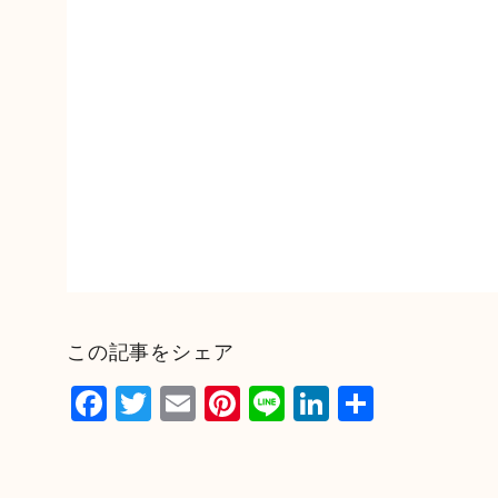
この記事をシェア
F
T
E
Pi
Li
Li
共
a
wi
m
nt
n
n
有
c
tt
ai
er
e
k