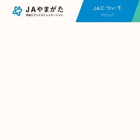
JAについて
About
JAについてTOP
事
金融店舗・ATM一覧
金
JAやまがたの現況
J
各種方針
不
広報紙一覧
営
採用情報
J
福
事
動