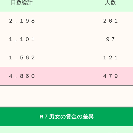
日数総計
人数
２，１９８
２６１
１，１０１
９７
１，５６２
１２１
４，８６０
４７９
R７男女の賃金の差異