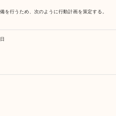
整備を行うため、次のように行動計画を策定する。
金融店舗・ATM一覧
広報紙一覧
１日
採用情報
お問い合わせ