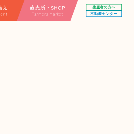
備え
直売所・SHOP
生産者の方へ
ent
Farmers market
不動産センター
する情報
直売所
情報
オンラインショップ
楽天市場店