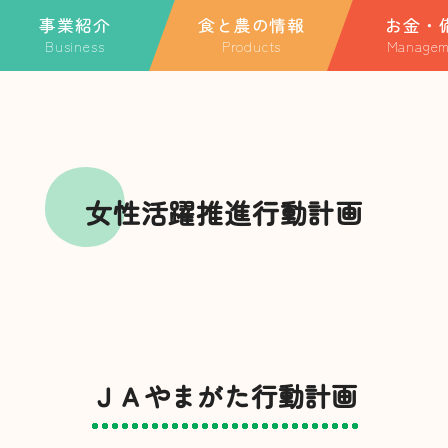
事業紹介
食と農の情報
お金・
Business
Products
Managem
ホーム
業紹介TOP
特産品
金融・共済に関
融・共済に関する情報
季節のごっつぉレシピ
ローンに関する
JAについて
A共済
玉利さんのスペシャルレ
JA共済
シピ
動産事業
事業紹介
女性活躍推進行動計画
農事業
食と農の情報
Aやまがた団地構想
祉事業
直売所
業外活動・地域貢献活
お知らせ一覧
ＪＡやまがた行動計画
キャンペーン・イベント一覧